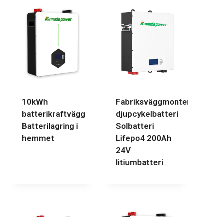
10kWh
Fabriksväggmonterat
batterikraftvägg
djupcykelbatteri
Batterilagring i
Solbatteri
hemmet
Lifepo4 200Ah
24V
litiumbatteri