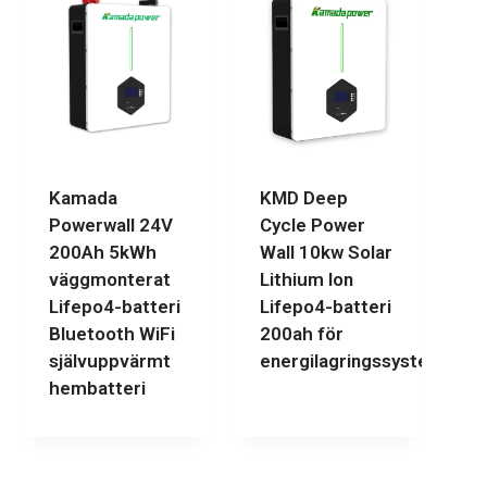
Kamada
KMD Deep
Powerwall 24V
Cycle Power
200Ah 5kWh
Wall 10kw Solar
väggmonterat
Lithium Ion
Lifepo4-batteri
Lifepo4-batteri
Bluetooth WiFi
200ah för
självuppvärmt
energilagringssystem
hembatteri