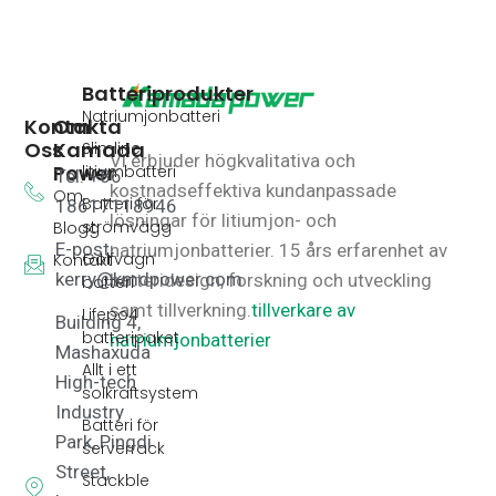
Batteriprodukter
Natriumjonbatteri
Kontakta
Om
Oss
Kamada
Slimline
Vi erbjuder högkvalitativa och
Power
litiumbatteri
Tel: +86
kostnadseffektiva kundanpassade
Om
Batteri för
18617118946
lösningar för litiumjon- och
strömvägg
Blogg
E-post:
natriumjonbatterier.
15 års erfarenhet av
Golfvagn
Kontakt
kerry@kmdpower.com
batteridesign, forskning och utveckling
batteri
samt tillverkning.
tillverkare av
Lifepo4
Building 4,
batteripaket
natriumjonbatterier
Mashaxuda
Allt i ett
High-tech
solkraftsystem
Industry
Batteri för
Park, Pingdi
serverrack
Street,
Stackble