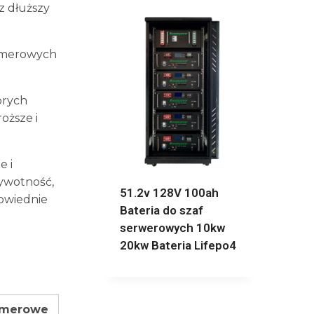
z dłuższy
limerowych
órych
oższe i
e i
żywotność,
51.2v 128V 100ah
powiednie
Bateria do szaf
serwerowych 10kw
20kw Bateria Lifepo4
limerowe