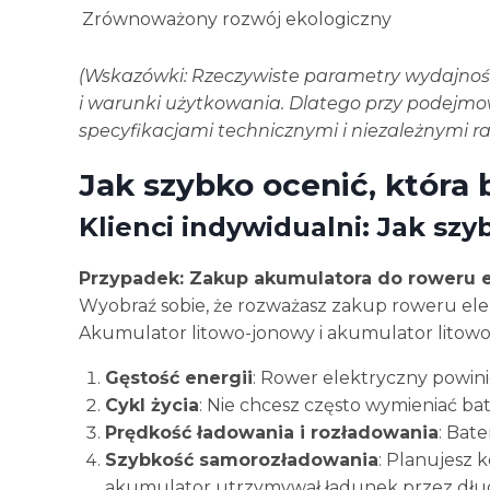
Zrównoważony rozwój ekologiczny
(Wskazówki: Rzeczywiste parametry wydajnośc
i warunki użytkowania. Dlatego przy podejmow
specyfikacjami technicznymi i niezależnymi r
Jak szybko ocenić, która 
Klienci indywidualni: Jak szy
Przypadek: Zakup akumulatora do roweru 
Wyobraź sobie, że rozważasz zakup roweru el
Akumulator litowo-jonowy i akumulator litowo
Gęstość energii
: Rower elektryczny powini
Cykl życia
: Nie chcesz często wymieniać bate
Prędkość ładowania i rozładowania
: Bate
Szybkość samorozładowania
: Planujesz 
akumulator utrzymywał ładunek przez dług