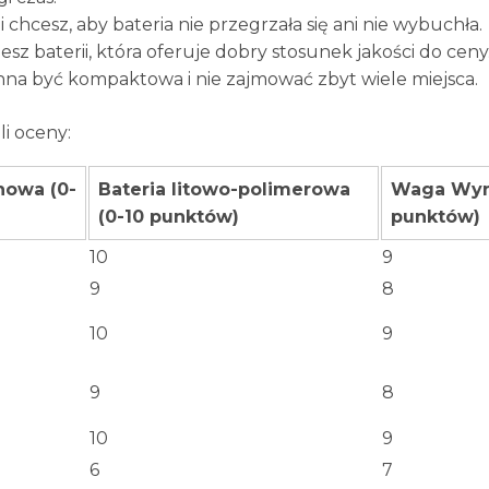
 chcesz, aby bateria nie przegrzała się ani nie wybuchła.
sz baterii, która oferuje dobry stosunek jakości do ceny
inna być kompaktowa i nie zajmować zbyt wiele miejsca.
i oceny:
nowa (0-
Bateria litowo-polimerowa
Waga Wyni
(0-10 punktów)
punktów)
10
9
9
8
10
9
9
8
10
9
6
7