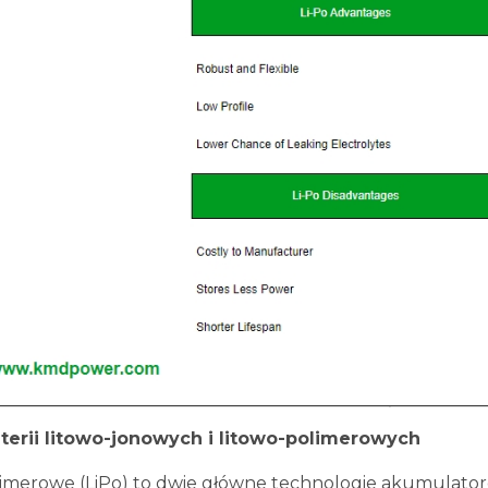
terii litowo-jonowych i litowo-polimerowych
olimerowe (LiPo) to dwie główne technologie akumulator