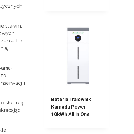
ktycznych
ie stałym,
owych.
dzeniach o
nia,
wania-
 to
nserwacji i
Bateria i falownik
 obsługują
Kamada Power
skracając
10kWh All in One
kle