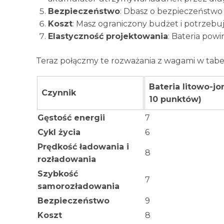
Bezpieczeństwo
: Dbasz o bezpieczeństwo i
Koszt
: Masz ograniczony budżet i potrzebuje
Elastyczność projektowania
: Bateria pow
Teraz połączmy te rozważania z wagami w tabel
Bateria litowo-jo
Czynnik
10 punktów)
Gęstość energii
7
Cykl życia
6
Prędkość ładowania i
8
rozładowania
Szybkość
7
samorozładowania
Bezpieczeństwo
9
Koszt
8