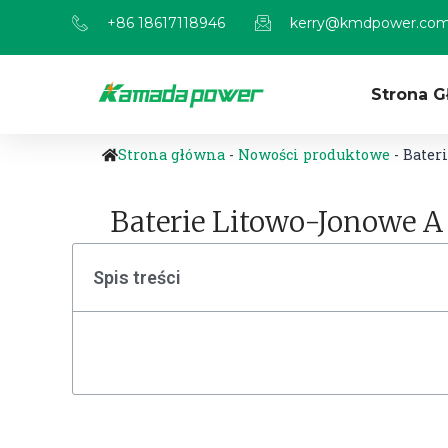
+86 18617118946
kerry@kmdpower.co
Strona 
Strona główna
-
Nowości produktowe
-
Bateri
Baterie Litowo-Jonowe A
Spis treści