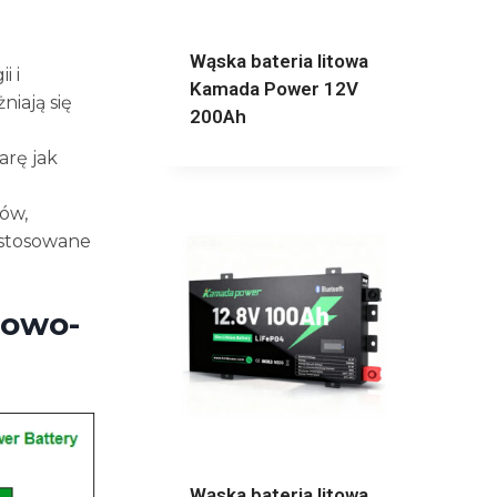
Wąska bateria litowa
i i
Kamada Power 12V
niają się
200Ah
arę jak
rów,
ostosowane
towo-
Wąska bateria litowa