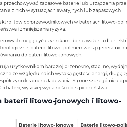
ożna przechowywać zapasowe baterie lub urządzenia prze
stanie z nich w sytuacjach awaryjnych lub zapasowych.
elektrolitów półprzewodnikowych w bateriach litowo-po
eństwa i zmniejszenia ryzyka.
limerowych mogą być czynnikami do rozważenia dla niekt
nologiczne, baterie litowo-polimerowe są generalnie dr
ównaniu do baterii litowo-jonowych.
ują użytkownikom bardziej przenośne, stabilne, wydajn
czne ze względu na ich wysoką gęstość energii, długą 
 współczynnik samorozładowania. Są one szczególnie od
 baterii, wysokiej wydajności i bezpieczeństwa.
baterii litowo-jonowych i litowo-
Baterie litowo-jonowe
Baterie litowo-po