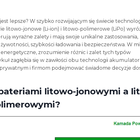
jest lepsze? W szybko rozwijającym się świecie technologi
litowo-jonowe (Li-ion) i litowo-polimerowe (LiPo) wyróż
rują wyraźne zalety i mają swoje unikalne zastosowania,
 żywotności, szybkości ładowania i bezpieczeństwa. W mi
 energetyczne, zrozumienie różnic i zalet tych typów
ykuł zagłębia się w zawiłości obu technologii akumulato
m prywatnym i firmom podejmować świadome decyzje d
bateriami litowo-jonowymi a li
olimerowymi?