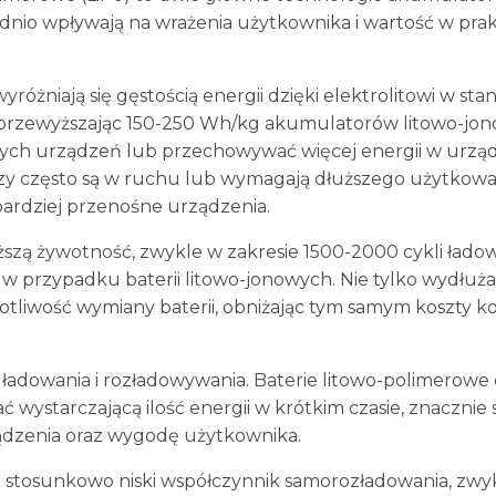
dnio wpływają na wrażenia użytkownika i wartość w pra
żniają się gęstością energii dzięki elektrolitowi w stan
 przewyższając 150-250 Wh/kg akumulatorów litowo-jon
szych urządzeń lub przechowywać więcej energii w urzą
zy często są w ruchu lub wymagają dłuższego użytkowa
 bardziej przenośne urządzenia.
ższą żywotność, zwykle w zakresie 1500-2000 cykli łado
w przypadku baterii litowo-jonowych. Nie tylko wydłuża
tliwość wymiany baterii, obniżając tym samym koszty ko
o ładowania i rozładowywania. Baterie litowo-polimerowe
 wystarczającą ilość energii w krótkim czasie, znacznie 
ządzenia oraz wygodę użytkownika.
stosunkowo niski współczynnik samorozładowania, zwy