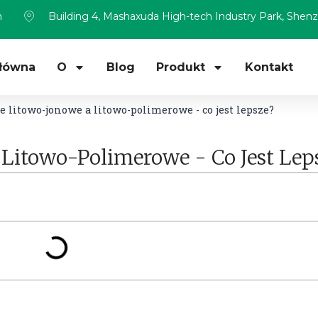
m
Building 4, Mashaxuda High-tech Industry Park, Shen
Główna
O
Blog
Produkt
Kontakt
e litowo-jonowe a litowo-polimerowe - co jest lepsze?
 Litowo-Polimerowe - Co Jest Lep